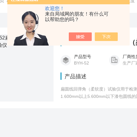
页
/
产品中心
/
扁线专用试验仪器
/
BYH-52扁圆线回弹角柔软度
欢迎您！
来自局域网的朋友！有什么可
以帮助您的吗？
BYH-52扁圆线回弹角
产品型号
厂商性
BYH-52
生产厂
产品描述
扁圆线回弹角（柔软度）试验仪用于检测窄边
1.600mm以上5.600mm以下漆包圆线