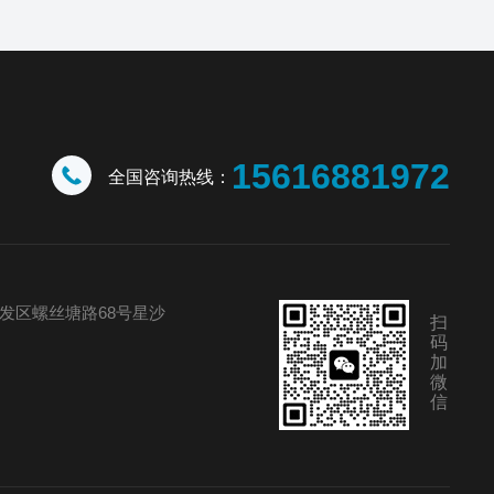
15616881972
全国咨询热线：
发区螺丝塘路68号星沙
扫
码
加
微
信