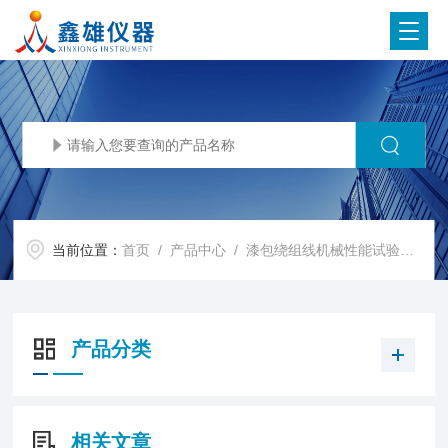
当前位置：
首页
/
产品中心
/
漆包绕组线机械性能试验仪
/
S
产品分类
相关文章