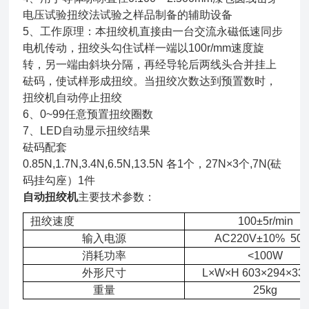
电压试验扭绞法试验之样品制备的辅助设备
5、工作原理：本扭绞机直接由一台交流永磁低速同步
电机传动，扭绞头勾住试样一端以100r/mm速度旋
转，另一端由斜块分隔，再经导轮后两线头合并挂上
砝码，使试样形成扭绞。当扭绞次数达到预置数时，
扭绞机自动停止扭绞
6、0~99任意预置扭绞圈数
7、LED自动显示扭绞结果
砝码配套
0.85N,1.7N,3.4N,6.5N,13.5N 各1个，27N×3个,7N(砝
码挂勾座）1件
自动扭绞机
主要技术参数：
扭绞速度
100±5r/min
输入电源
AC220V±10% 50
消耗功率
<100W
外形尺寸
L×W×H 603×294×33
重量
25kg