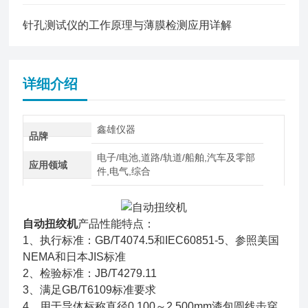
针孔测试仪的工作原理与薄膜检测应用详解
详细介绍
鑫雄仪器
品牌
电子/电池,道路/轨道/船舶,汽车及零部
应用领域
件,电气,综合
自动扭绞机
产品性能特点：
1、执行标准：GB/T4074.5和IEC60851-5、参照美国
NEMA和日本JIS标准
2、检验标准：JB/T4279.11
3、满足GB/T6109标准要求
4、用于导体标称直径0.100～2.500mm漆包圆线击穿