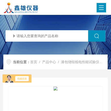
当前位置：
首页
/
产品中心
/
漆包绕组线电性能试验仪器
/
Z