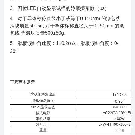
3、四位LED自动显示试样的静摩擦系数（μs）
4、对于导体标称直径小于或等于0.150mm 的漆包线
滑块质量50±5g; 对于导体标称直径大于0.150mm 的漆
包线,为滑块质量500±50g。
5、滑板倾斜角速度：1±0.2o /s，滑板倾斜角度：
0-
o
30
主要技术参数
滑板倾斜角速度
o
1±0.2
/s
滑板倾斜角度
o
0-30
tan α 显示差值
α<0.005
输入电源
AC220V±10% 50H
消耗功率
<80W
外形尺寸
L×W×H 490×280×29
重量
28Kg