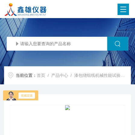
当前位置：
首页
/
产品中心
/
漆包绕组线机械性能试验仪
/
J