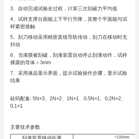
3、自动完成试验全过程，计算三次刮破力平均值
4、试样支撑台面能上下平行升降，其整个平面能与试
样紧密接触
5、刮刀移动采用精密直线导轨传动，刮刀在移动时无
抖动
6、当漆膜被刮破，刮漆装置自动停止刮漆动作，试样
裸露的导体＜3mm
7、采用液晶显示界面，提示试验操作步骤，显示试验
结果
砝码配备: 5N×3、2N×2、1N×1、0.5N×1、0.2N×2、
0.1×1
主要技术参数
>100mm
刮漆装置移动距离