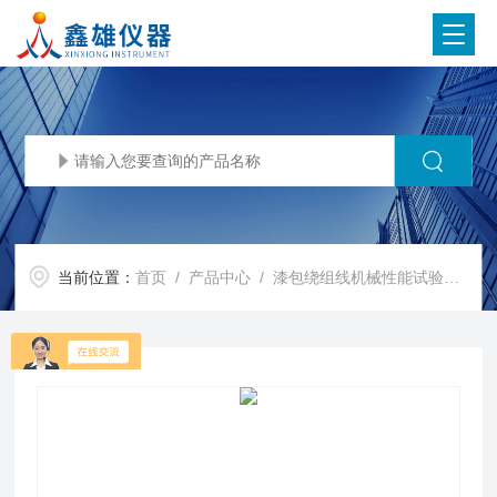
当前位置：
首页
/
产品中心
/
漆包绕组线机械性能试验仪
/
Z