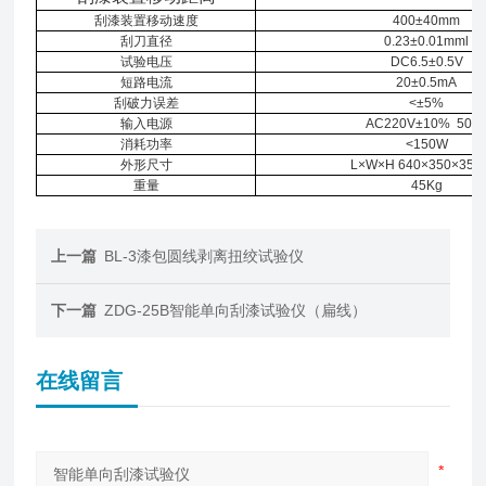
刮漆装置移动速度
400±40mm
刮刀直径
0.23±0.01mml
试验电压
DC6.5±0.5V
短路电流
20±0.5mA
刮破力误差
<±5%
输入电源
AC220V±10% 50H
消耗功率
<150W
外形尺寸
L×W×H 640×350×35
重量
45Kg
上一篇
BL-3漆包圆线剥离扭绞试验仪
下一篇
ZDG-25B智能单向刮漆试验仪（扁线）
在线留言