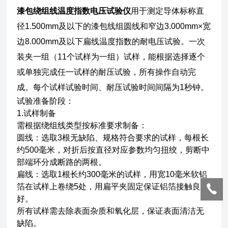
漆包绕组线温度指数电压试验仪
用于测定导体标称直
径1.500mm及以下的漆包线组圆线和窄边3.000mm×宽
边8.000mm及以下扁线温度指数的耐电压试验。一次
装夹一组（11个试样为一组）试样，能根据选择逐个
或单独完成任一试样的耐压试验，所有操作自动完
成。每个试样试验时间、耐压试验时间间隔为1秒钟。
试验准备阶段：
1.试样制备
需根据绕组线类型按标准要求制备：
‌圆线‌：选取3根无缺陷、规格符合要求的试样，每根长
约500毫米，对折后按直径对应参数均匀扭绞，剪断中
部端环分成断路的两根。
‌扁线‌：选取1根长约300毫米的试样，用宽10毫米软铝
箔在试样上卷绕5处，用扁平夹固定保证铝箔接触良
好。
所有试样需去除表面杂质和氧化层，保证表面清洁无
缺陷。